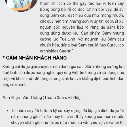
thậm chí còn có thể gây tác hại vì toàn cây
Bồng bồng bỏ rễ có độc. Chính bởi vậy, để sử
dụng Sâm cau đạt hiệu quả như mong muốn,
các quý nên tìm những đơn vị uy tín, có xuất xứ
nguồn gốc nguyên liệu rõ ràng để đảm bảo
dùng đúng dược liệu. Sản phẩm Sâm nhung
cường lực Tuệ Linh với nguyên liệu Sâm cau
chuẩn hóa, đúng loại Sâm cau lá hẹp Curculigo
orchioides Gaertn."
* CẢM NHẬN KHÁCH HÀNG
Không chỉ được giới chuyên môn đánh giá cao, Sâm nhung cường lực
Tuệ Linh còn được hàng nghìn quý ông Việt tin tưởng và sử dụng như
một vũ khí bí mật để tăng cường sinh lực và khẳng định bản lĩnh đàn
ông của mình.
Anh Phạm Văn Thắng (Thanh Xuân, Hà Nội)
Tôi năm nay 45 tuổi, là kỹ sư xây dựng, đã lập gia đình được 15
năm nhung gần 1 năm nay tôi cảm thấy không còn ham muốn
chuyện chăn gối như trước nữa mặc dù vẫn yêu vợ và vợ tôi thì