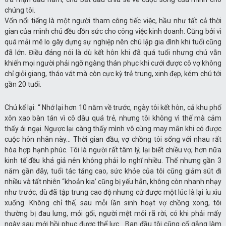
chúng tôi.
Vốn nổi tiếng là một người tham công tiếc việc, hầu như tất cả thời
gian của mình chú đều dồn sức cho công việc kinh doanh. Cũng bởi vì
quá mải mê lo gây dựng sự nghiệp nên chú lập gia đình khi tuổi cũng
đã lớn. Điều đáng nói là dù kết hôn khi đã quá tuổi nhưng chú vẫn
khiến mọi người phải ngỡ ngàng thán phục khi cưới được cô vợ không
chỉ giỏi giang, tháo vát mà còn cực kỳ trẻ trung, xinh đẹp, kém chú tới
gần 20 tuổi.
Chú kể lại: “ Nhớ lại hơn 10 năm về trước, ngày tôi kết hôn, cả khu phố
xôn xao bàn tán vì cô dâu quá trẻ, nhưng tôi không vì thế mà cảm
thấy ái ngại. Ngược lại càng thấy mình vô cùng may mắn khi có được
cuộc hôn nhân này… Thời gian đầu, vợ chồng tôi sống với nhau rất
hòa hợp hạnh phúc. Tôi là người rất tâm lý, lại biết chiều vợ, hơn nữa
kinh tế đều khá giả nên không phải lo nghĩ nhiều. Thế nhưng gần 3
năm gần đây, tuổi tác tăng cao, sức khỏe của tôi cũng giảm sút đi
nhiều và tất nhiên “khoản kia’ cũng bị yếu hẳn, không còn nhanh nhạy
như trước, dù đã tập trung cao độ nhưng cứ được một lúc là lại ỉu xìu
xuống. Không chỉ thế, sau mỗi lần sinh hoạt vợ chồng xong, tôi
thường bị đau lưng, mỏi gối, người mệt mỏi rã rời, có khi phải mấy
ngày sau mới hồi phục được thể lực. Ban đầu tôi cũng cố gắng làm