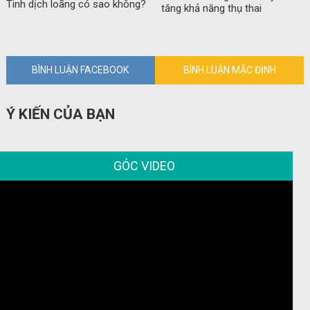
Tinh dịch loãng có sao không?
tăng khả năng thụ thai
BÌNH LUẬN FACEBOOK
BÌNH LUẬN MẶC ĐỊNH
Ý KIẾN CỦA BẠN
GÓC VIDEO