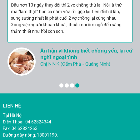
Đâu hơn 10 ngày thay đổi thì 2 vợ chồng thử lại. Nói là thử
mà “làm thật” hơn cả năm vừa rồi gộp lại. Lên đỉnh 3 lần,
sung sướng nhất là phát cuối 2 vợ chồng lại cùng nhau…
Xong việc người khoan khoái, thoải mái ôm ngủ đến sáng
thắm thiết như hồi còn son.
Ân hận vì không biết chồng yếu, lại cứ
nghĩ ngoại tình
Chị N.N.K (Cẩm Phả - Quảng Ninh)
LIÊN HỆ
Tại Hà Nội
Điện Thoại: 04.62824344
Fax: 04.62824263
Đường dây nóng: 18001190.