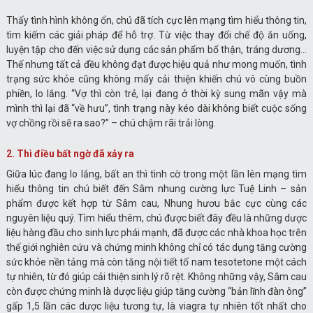
Thấy tình hình không ổn, chú đã tích cực lên mạng tìm hiểu thông tin,
tìm kiếm các giải pháp để hỗ trợ. Từ việc thay đổi chế độ ăn uống,
luyện tập cho đến việc sử dụng các sản phẩm bổ thận, tráng dương…
Thế nhưng tất cả đều không đạt được hiệu quả như mong muốn, tình
trạng sức khỏe cũng không mấy cải thiện khiến chú vô cùng buồn
phiền, lo lắng. “Vợ thì còn trẻ, lại đang ở thời kỳ sung mãn vậy mà
mình thì lại đã “về hưu”, tình trạng này kéo dài không biết cuộc sống
vợ chồng rồi sẽ ra sao?” – chú chậm rãi trải lòng.
2. Thì điều bất ngờ đã xảy ra
Giữa lúc đang lo lắng, bất an thì tình cờ trong một lần lên mạng tìm
hiểu thông tin chú biết đến Sâm nhung cường lực Tuệ Linh – sản
phẩm được kết hợp từ Sâm cau, Nhung hươu bắc cực cùng các
nguyên liệu quý. Tìm hiểu thêm, chú được biết đây đều là những dược
liệu hàng đầu cho sinh lực phái mạnh, đã được các nhà khoa học trên
thế giới nghiên cứu và chứng minh không chỉ có tác dụng tăng cường
sức khỏe nền tảng mà còn tăng nội tiết tố nam tesotetone một cách
tự nhiên, từ đó giúp cải thiện sinh lý rõ rệt. Không những vậy, Sâm cau
còn được chứng minh là dược liệu giúp tăng cường “bản lĩnh đàn ông”
gấp 1,5 lần các dược liệu tương tự, là viagra tự nhiên tốt nhất cho