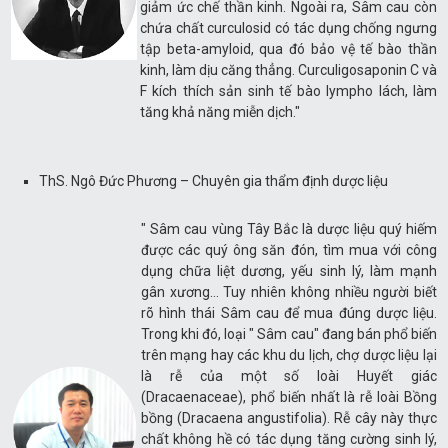
giảm ức chế thần kinh. Ngoài ra, Sâm cau còn
chứa chất curculosid có tác dụng chống ngưng
tập beta-amyloid, qua đó bảo vệ tế bào thần
kinh, làm dịu căng thẳng. Curculigosaponin C và
F kích thích sản sinh tế bào lympho lách, làm
tăng khả năng miễn dịch."
ThS. Ngô Đức Phương – Chuyên gia thẩm định dược liệu
" Sâm cau vùng Tây Bắc là dược liệu quý hiếm
được các quý ông săn đón, tìm mua với công
dụng chữa liệt dương, yếu sinh lý, làm mạnh
gân xương… Tuy nhiên không nhiều người biết
rõ hình thái Sâm cau để mua đúng dược liệu.
Trong khi đó, loại " Sâm cau" đang bán phổ biến
trên mạng hay các khu du lịch, chợ dược liệu lại
là rễ của một số loài Huyết giác
(Dracaenaceae), phổ biến nhất là rễ loài Bồng
bồng (Dracaena angustifolia). Rễ cây này thực
chất không hề có tác dụng tăng cường sinh lý,