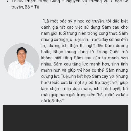
TS.BS. Phạm Hưng Củng – Nguyên Vụ trưởng Vụ Y học Cổ
truyền, Bộ Y Tế
"Là một bác sỹ y học cổ truyền, tôi đặc biệt
đánh giá rất cao việc sử dụng Sâm cau cho
nam giới tuổi trung niên trong công thức Sâm
nhung cường lực Tuệ Linh. Trước đây cứ nói đến
trợ dương ích thận thì nghĩ đến Dâm dương
hoắc, Nhục thung dung từ Trung Quốc mà
không biết rằng Sâm cau của ta mạnh hơn
nhiều. Sâm cau tăng lực mạnh hơn, sinh tinh
mạnh hơn và giúp trẻ hóa cơ thể. Sâm nhung
cường lực Tuệ Linh kết hợp Sâm cay với Nhung
hươu Bắc cực là một sự bổ trợ tuyệt vời, giúp
làm chậm mãn dục mam, ích tinh huyết, bổ
máu giúp nam giới trung niên "hồi xuân" và kéo
dài tuổi thọ."