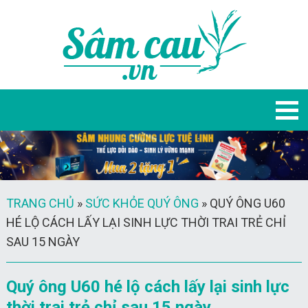
TRANG CHỦ
»
SỨC KHỎE QUÝ ÔNG
»
QUÝ ÔNG U60
HÉ LỘ CÁCH LẤY LẠI SINH LỰC THỜI TRAI TRẺ CHỈ
SAU 15 NGÀY
Quý ông U60 hé lộ cách lấy lại sinh lực
thời trai trẻ chỉ sau 15 ngày