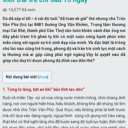
14,577 đã xem
Dù đã xấp xỉ 60 – ở cái độ tuổi “đã toan về già” thế nhưng chú Trần
Văn Phú (trú tại 84B1 Đường Ung Văn Khiêm, Trung tâm thương
mại Cái Khế, thành phố Cần Thơ) vẫn luôn khiến cánh đàn ông nơi
đây phải trầm trồ ghen tỵ khi có một cuộc sống hạnh phúc viên
mãn cùng với người vợ trẻ xinh đẹp của mình. Và đặc biệt là trông
chú lúc nào cũng trẻ trung, phong độ và tràn trề sinh lực một cách
lạ thường mà ai gặp cũng phải ngỡ ngàng.Vậy bí quyết nào đã
giúp chú duy trì được phong độ đỉnh cao đến thế?
Nội dung bài viết
[
show
]
1. Từng lo lắng, bất an khi“ bản lĩnh lao dốc”
Xuôi về miền Tây- xứ sở của sông nước mênh mông, chói chang ánh
nắng, nơi con người hiền hòa, hiếu khách, không khó để chúng tôi tìm
được nhà chú Trần Văn Phú. Quả thực, nếu không phải là biết trước
mà chỉ dựa vào dáng người, ngoại hình cùng với giọng nói hào sáng,
thật khó có thể nghĩ rằng chú đã bước sang độ tuổi lục tuần. Bên tách
trà mạn đầu năm, chú bắt đầu chia sẻ về cuộc sống của mình cho