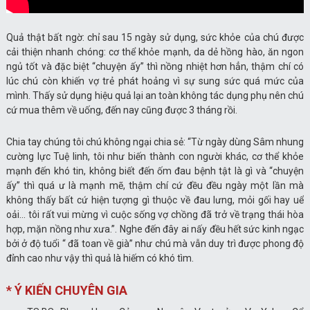
Quả thật bất ngờ: chỉ sau 15 ngày sử dụng, sức khỏe của chú được
cải thiện nhanh chóng: cơ thể khỏe mạnh, da dẻ hồng hào, ăn ngon
ngủ tốt và đặc biệt “chuyện ấy” thì nồng nhiệt hơn hẳn, thậm chí có
lúc chú còn khiến vợ trẻ phát hoảng vì sự sung sức quá mức của
mình. Thấy sử dụng hiệu quả lại an toàn không tác dụng phụ nên chú
cứ mua thêm về uống, đến nay cũng được 3 tháng rồi.
Chia tay chúng tôi chú không ngại chia sẻ: “Từ ngày dùng Sâm nhung
cường lực Tuệ linh, tôi như biến thành con người khác, cơ thể khỏe
mạnh đến khó tin, không biết đến ốm đau bệnh tật là gì và “chuyện
ấy” thì quá ư là mạnh mẽ, thậm chí cứ đều đều ngày một lần mà
không thấy bất cứ hiện tượng gì thuộc về đau lưng, mỏi gối hay uể
oải… tôi rất vui mừng vì cuộc sống vợ chồng đã trở về trạng thái hòa
hợp, mặn nồng như xưa.”. Nghe đến đây ai nấy đều hết sức kinh ngạc
bởi ở độ tuổi “ đã toan về già” như chú mà vẫn duy trì được phong độ
đỉnh cao như vậy thì quả là hiếm có khó tìm.
* Ý KIẾN CHUYÊN GIA