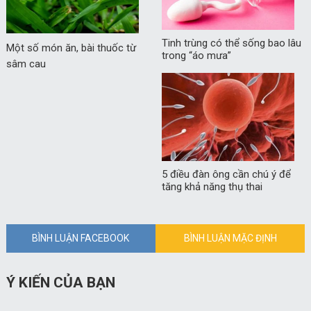
Tinh trùng có thể sống bao lâu
Một số món ăn, bài thuốc từ
trong “áo mưa”
sâm cau
5 điều đàn ông cần chú ý để
tăng khả năng thụ thai
BÌNH LUẬN FACEBOOK
BÌNH LUẬN MẶC ĐỊNH
Ý KIẾN CỦA BẠN