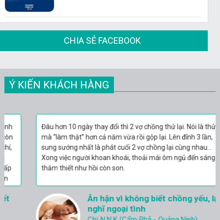
CHIA SẺ FACEBOOK
Ý KIẾN KHÁCH HÀNG
Đâu hơn 10 ngày thay đổi thì 2 vợ chồng thử lại. Nói là thử
mà “làm thật” hơn cả năm vừa rồi gộp lại. Lên đỉnh 3 lần,
sung sướng nhất là phát cuối 2 vợ chồng lại cùng nhau…
Xong việc người khoan khoái, thoải mái ôm ngủ đến sáng
thắm thiết như hồi còn son.
Ân hận vì không biết chồng yếu, lại cứ
nghĩ ngoại tình
Chị N.N.K (Cẩm Phả - Quảng Ninh)