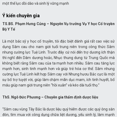
một thể lực dồi dào và sinh lý vững mạnh
Ý kiến chuyên gia
TS.BS. Phạm Hưng Củng – Nguyên Vụ trưởng Vụ Y học Cổ truyền
Bộ Y Tế
Là một bác sỹ y học cổ truyền, tôi đặc biệt đánh giá rất cao việc sử
dụng Sâm cau cho nam giới tuổi trung niên trong công thức Sâm
nhung cường lực Tuệ Linh. Trước đây cứ nói đến trợ dương ích thận
thì nghĩ đến Dâm dương hoắc, Nhục thung dung từ Trung Quốc mà
không biết rằng Sâm cau của ta mạnh hơn nhiều. Sâm cau tăng lực
mạnh hơn, sinh tinh mạnh hơn và giúp trẻ hóa cơ thể. Sâm nhung
cường lực Tuệ Linh kết hợp Sâm cay với Nhung hươu Bắc cực là một
sự bổ trợ tuyệt vời, giúp làm chậm mãn dục mam, ích tinh huyết, bổ
máu giúp nam giới trung niên “hồi xuân” và kéo dài tuổi thọ.”
ThS. Ngô Đức Phương – Chuyên gia thẩm định dược liệu
“Sâm cau vùng Tây Bắc là dược liệu quý hiếm được các quý ông săn
đón, tìm mua với công dụng chữa liệt dương, yếu sinh lý, làm mạnh