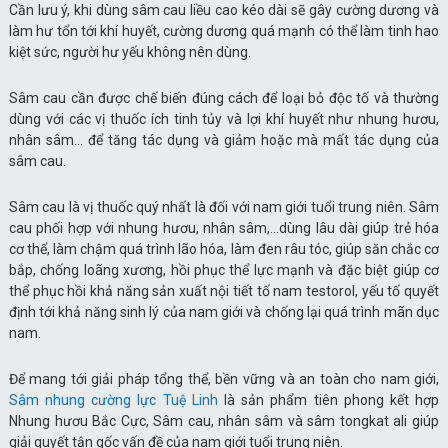
Cần lưu ý, khi dùng sâm cau liều cao kéo dài sẽ gây cường dương và
làm hư tổn tới khí huyết, cường dương quá mạnh có thể làm tinh hao
kiệt sức, người hư yếu không nên dùng.
Sâm cau cần được chế biến đúng cách để loại bỏ độc tố và thường
dùng với các vị thuốc ích tinh tủy và lợi khí huyết như nhung hươu,
nhân sâm… để tăng tác dụng và giảm hoặc mà mất tác dụng của
sâm cau.
Sâm cau là vị thuốc quý nhất là đối với nam giới tuổi trung niên. Sâm
cau phối hợp với nhung hươu, nhân sâm,…dùng lâu dài giúp trẻ hóa
cơ thể, làm chậm quá trình lão hóa, làm đen râu tóc, giúp săn chắc cơ
bắp, chống loãng xương, hồi phục thể lực mạnh và đặc biệt giúp cơ
thể phục hồi khả năng sản xuất nội tiết tố nam testorol, yếu tố quyết
định tới khả năng sinh lý của nam giới và chống lại quá trình mãn dục
nam.
Để mang tới giải pháp tổng thể, bền vững và an toàn cho nam giới,
Sâm nhung cường lực Tuệ Linh
là sản phẩm tiên phong kết hợp
Nhung hươu Bắc Cực, Sâm cau, nhân sâm và sâm tongkat ali giúp
giải quyết tận gốc vấn đề của nam giới tuổi trung niên.