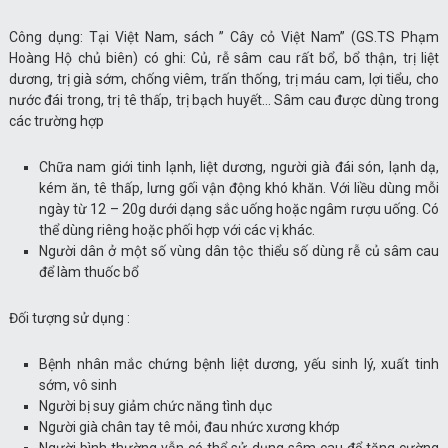
Công dụng: Tại Việt Nam, sách ” Cây cỏ Việt Nam” (GS.TS Phạm
Hoàng Hộ chủ biên) có ghi: Củ, rễ sâm cau rất bổ, bổ thận, trị liệt
dương, trị già sớm, chống viêm, trấn thống, trị máu cam, lợi tiểu, cho
nước đái trong, trị tê thấp, trị bạch huyết… Sâm cau được dùng trong
các trường hợp
Chữa nam giới tinh lạnh, liệt dương, người già đái són, lạnh dạ,
kém ăn, tê thấp, lưng gối vận động khó khăn. Với liều dùng mỗi
ngày từ 12 – 20g dưới dạng sắc uống hoặc ngâm rượu uống. Có
thể dùng riêng hoặc phối hợp với các vị khác.
Người dân ở một số vùng dân tộc thiểu số dùng rễ củ sâm cau
để làm thuốc bổ
Đối tượng sử dụng :
Bệnh nhân mắc chứng bệnh liệt dương, yếu sinh lý, xuất tinh
sớm, vô sinh
Người bị suy giảm chức năng tình dục
Người già chân tay tê mỏi, đau nhức xương khớp