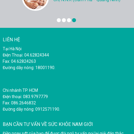
LIÊN HỆ
Tại Hà Nội
Điện Thoại: 04.62824344
Fax: 04.62824263
Đường dây nóng: 18001190.
Chi nhánh TP. HCM
Điện thoại: 083.9797779
Fax: 086.2646832
Đường dây nóng: 0912571190.
BẠN CẦN TƯ VẤN VỀ SỨC KHỎE NAM GIỚI
Điền ngay sđt của bạn để được đội ngũ tư vấn gọi lại giải đáp thắc