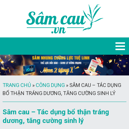
TRANG CHỦ
»
CÔNG DỤNG
»
SÂM CAU – TÁC DỤNG
BỔ THẬN TRÁNG DƯƠNG, TĂNG CƯỜNG SINH LÝ
Sâm cau – Tác dụng bổ thận tráng
dương, tăng cường sinh lý