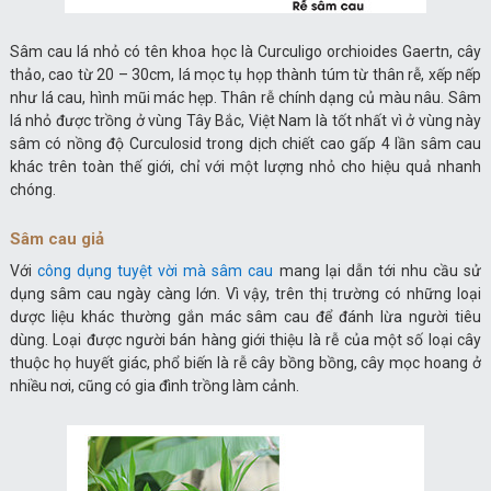
Sâm cau lá nhỏ có tên khoa học là Curculigo orchioides Gaertn, cây
thảo, cao từ 20 – 30cm, lá mọc tụ họp thành túm từ thân rễ, xếp nếp
như lá cau, hình mũi mác hẹp. Thân rễ chính dạng củ màu nâu. Sâm
lá nhỏ được trồng ở vùng Tây Bắc, Việt Nam là tốt nhất vì ở vùng này
sâm có nồng độ Curculosid trong dịch chiết cao gấp 4 lần sâm cau
khác trên toàn thế giới, chỉ với một lượng nhỏ cho hiệu quả nhanh
chóng.
Sâm cau giả
Với
công dụng tuyệt vời mà sâm cau
mang lại dẫn tới nhu cầu sử
dụng sâm cau ngày càng lớn. Vì vậy, trên thị trường có những loại
dược liệu khác thường gắn mác sâm cau để đánh lừa người tiêu
dùng. Loại được người bán hàng giới thiệu là rễ của một số loại cây
thuộc họ huyết giác, phổ biến là rễ cây bồng bồng, cây mọc hoang ở
nhiều nơi, cũng có gia đình trồng làm cảnh.