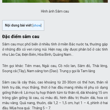
Hình ảnh Sâm cau
Nội dung bài viết
[
show
]
Đặc điểm sâm cau
Sâm cau mọc phổ biến ở nhiều tỉnh ở miền Bắc nước ta, thường gặp
ở những đồi cỏ ven rừng núi. Hiện nay, cây được phân bố ở các tỉnh
như Lào Cai, Điện Biên, Hòa Bình, Quảng Nam…
Tên gọi khác: Tiên mao, Ngải cau, Cồ nốc lan, Sâm đỏ, Thài lèng,
Soọng cà (Tày), Nam sáng ton (Dao). Trung y gọi là Tam lăng
Sâm cau là cây thảo, cao khoảng từ 20-30cm có thể hơn, thân rễ
hình trụ dài, mọc thẳng, thót ở hai đầu mang nhiều rễ phụ có dạng
giống thân rễ. Lá mọc tụ họp thành túm từ thân rễ, dài khoảng 15 cm
trông gần giống lá cau, củ màu đỏ, hình điều trị thuôn dài, hoa có
màu vàng. Quả nang, thuôn, dài 1,2 – 1,5 cm; hạt 1 – 4, phình ở hai
đầu. Mùa hoa quả : Tháng 5 – 7.