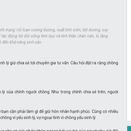
ình trạng: rối loạn cương dương, xuất tinh sớm, liệt dương, suy
ác động tới đời sống tình dục và tinh thần chán nản, lo lắng
 đến khả năng sinh sản.
inh lý giử chia sẻ tới chuyên gia tư vấn. Câu hỏi đặt ra rằng chồng
 lý của chính người chồng. Như trong chính chia sẻ trên, người
ợ bạn cần phải làm gì để giữ hôn nhân hạnh phúc. Cũng có nhiều
chồng vì yếu sinh lý, vợ ngoại tình vì chồng yếu sinh lý.