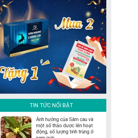
TIN TỨC NỔI BẬT
Ảnh hưởng của Sâm cau và
một số thảo dược lên hoạt
động, số lượng tinh trùng ở
nam giới