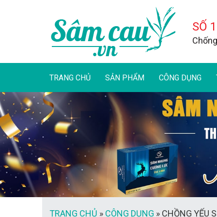
SỐ 1
Chống 
TRANG CHỦ
SẢN PHẨM
CÔNG DỤNG
TRANG CHỦ
»
CÔNG DỤNG
»
CHỒNG YẾU S