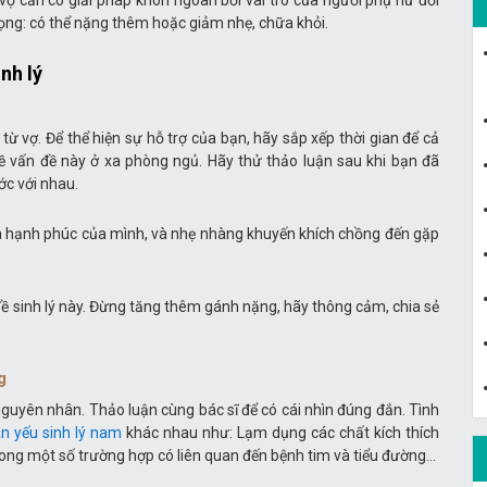
 vợ cần có giải pháp khôn ngoan bởi vai trò của người phụ nữ đối
trọng: có thể nặng thêm hoặc giảm nhẹ, chữa khỏi.
nh lý
từ vợ. Để thể hiện sự hỗ trợ của bạn, hãy sắp xếp thời gian để cả
ề vấn đề này ở xa phòng ngủ. Hãy thử thảo luận sau khi bạn đã
c với nhau.
à hạnh phúc của mình, và nhẹ nhàng khuyến khích chồng đến gặp
 đề sinh lý này. Đừng tăng thêm gánh nặng, hãy thông cảm, chia sẻ
g
 nguyên nhân. Thảo luận cùng bác sĩ để có cái nhìn đúng đắn. Tình
n yếu sinh lý nam
khác nhau như: Lạm dụng các chất kích thích
 trong một số trường hợp có liên quan đến bệnh tim và tiểu đường…