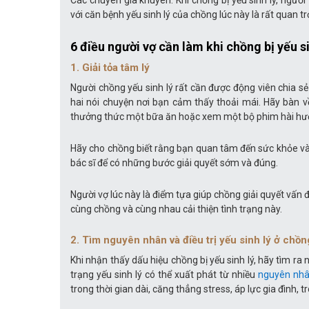
Các chuyên gia khuyên: Khi chồng bị yếu sinh lý, người
với căn bệnh yếu sinh lý của chồng lúc này là rất quan 
6 điều người vợ cần làm khi chồng bị yếu si
1. Giải tỏa tâm lý
Người chồng yếu sinh lý rất cần được động viên chia sẻ 
hai nói chuyện nơi bạn cảm thấy thoải mái. Hãy bàn v
thưởng thức một bữa ăn hoặc xem một bộ phim hài hướ
Hãy cho chồng biết rằng bạn quan tâm đến sức khỏe v
bác sĩ để có những bước giải quyết sớm và đúng.
Người vợ lúc này là điểm tựa giúp chồng giải quyết vấn
cùng chồng và cùng nhau cải thiện tình trạng này.
2. Tìm nguyên nhân và điều trị yếu sinh lý ở chồn
Khi nhận thấy dấu hiệu chồng bị yếu sinh lý, hãy tìm ra
trạng yếu sinh lý có thể xuất phát từ nhiều
nguyên nhâ
trong thời gian dài, căng thẳng stress, áp lực gia đình,