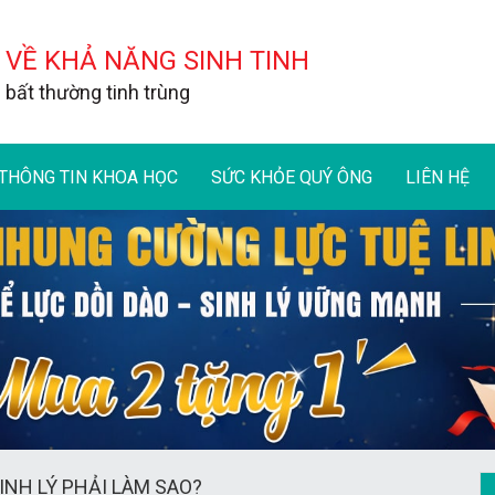
 VỀ KHẢ NĂNG SINH TINH
bất thường tinh trùng
THÔNG TIN KHOA HỌC
SỨC KHỎE QUÝ ÔNG
LIÊN HỆ
INH LÝ PHẢI LÀM SAO?