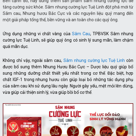
Bên cạnh đó, hãy dùng thêm sản phẩm sâm nhung cường lực để
tăng cường sức khỏe. Sâm nhung cường lực Tuệ Linh đột phá mới từ
Sâm cau, Nhung hươu Bắc Cực và các nguyên liệu quý mang đến
một giải pháp tổng thể, bền vững và an toàn cho các quý ông.
Ứng dụng những vi chất vàng của
Sâm Cau
, TPBVSK Sâm nhung
cường lực Tuệ Linh, sẽ giúp quý ông có sinh lý sung mãn, làm chậm
quá mãn dục.
Không chỉ vậy, ngoài sâm cau,
Sâm nhung cường lực Tuệ Linh
còn
được bổ sung thêm Nhung Hươu Bắc Cực – Dược liệu quý giúp bổ
sung những dưỡng chất thiết yếu nhất trong cơ thể. Đặc biệt, hợp
chất IGF-1 trong nhung hươu còn giúp loại bỏ những tác dụng phụ
của sâm cau khi sử dụng lâu ngày. Người gây yếu, mệt mỏi lên dùng,
vừa giúp cải thiện sinh lý, vừa giúp bồi bổ cơ thể.