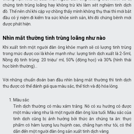
chứng tinh trùng loãng hay không trừ khi làm xét nghiệm tinh dịch
đồ. Thế nên chỉ khi cặp vợ chồng thấy mình không thụ thai thì mới bắt
đầu có ý niệm đi kiểm tra sức khỏe sinh sản, khi đó chứng bênh mới
được phát hiện.
Nhìn mắt thường tinh trùng loãng như nào
Khi xuất tinh một người đàn ông khỏe mạnh sẽ có lượng tinh trùng
trong mức được coi là khỏe mạnh như: lượng tinh dịch xuất là 2-5ml,
Nồng độ tinh trùng: 20 triệu/ ml, 50% (động học) và 30% (hình thái
học bình thường)…
Với những chuẩn đoán ban đầu nhìn bằng mắt thường thì tinh dịch
thu được có thể đánh giá qua màu sắc, thể tích và độ hóa lỏng.
Màu sắc
Tinh dịch thường có màu xám trắng. Nó có xu hướng có được
một màu vàng như là một người đàn ông lứa tuổi. Màu sắc của
tinh dịch cũng bị ảnh hưởng bởi thức ăn chúng ta ăn: thực
phẩm có hàm lượng lưu huỳnh cao, chẳng hạn như tỏi, có thể
dẫn đến một người đàn ông sản xuất tinh dịch vàng.