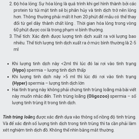
Độ hóa lỏng: Sự hóa lỏng là quá trình khi gel hình thành bởi các
protein từ túi mật tinh sẽ bị phân hủy và tinh dịch trở nên lỏng
hơn. Thông thường phải mất ít hơn 20 phút để mẫu có thể thay
đổi từ gel dày thành chất lỏng . Thời gian hóa lỏng trong vòng
60 phút được coi là trong phạm vi bình thường.
Thể tích: Xác định được lượng tinh dịch xuất ra với lượng bao
nhiêu. Thể tích lượng tinh dịch xuất ra ở mức bình thường là 2-5
ml
Khi lượng tinh dịch này <2ml thì lúc đó lai rơi vào tình trạng
(Hypo)
spermia – lượng tinh dịch thấp
Khi lượng tinh dịch này >5 ml thì lúc đó rơi vào tình trạng
(Hyper)
spermia – lượng tinh dịch lớn
Hai tình trạng này không phải chứng tinh trùng loãng mà bài viết
này muốn nhắc đến. Tinh trùng loãng
(Oligozoo)
spermia – số
lượng tinh trùng ít trong tinh dịch.
Tinh trùng loãn
g được xác định dựa vào thông số nồng độ tinh trùng.
Và để xác định số lượng tinh dịch trong tinh trùng thì ta cần phải làm
xét nghiệm tinh dịch đồ. Không thể nhìn bằng mắt thường.