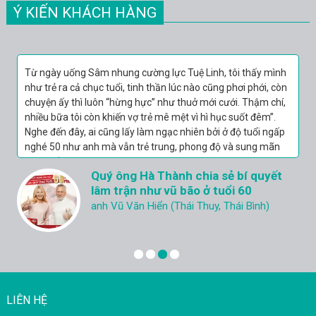
Ý KIẾN KHÁCH HÀNG
Đâu hơn 10 ngày thay đổi thì 2 vợ chồng thử lại. Nói là thử
mà “làm thật” hơn cả năm vừa rồi gộp lại. Lên đỉnh 3 lần,
sung sướng nhất là phát cuối 2 vợ chồng lại cùng nhau…
Xong việc người khoan khoái, thoải mái ôm ngủ đến sáng
thắm thiết như hồi còn son.
Ân hận vì không biết chồng yếu, lại cứ
nghĩ ngoại tình
Chị N.N.K (Cẩm Phả - Quảng Ninh)
LIÊN HỆ