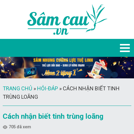
TRANG CHỦ
»
HỎI-ĐÁP
»
CÁCH NHẬN BIẾT TINH
TRÙNG LOÃNG
Cách nhận biết tinh trùng loãng
705 đã xem