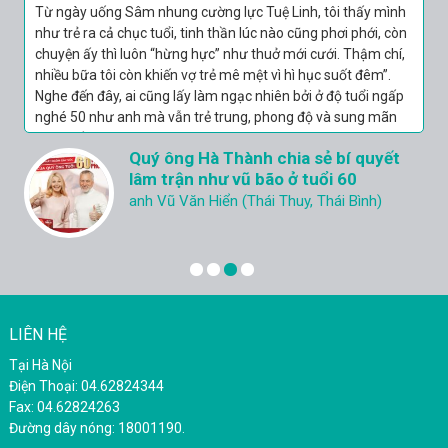
Đâu hơn 10 ngày thay đổi thì 2 vợ chồng thử lại. Nói là thử
mà “làm thật” hơn cả năm vừa rồi gộp lại. Lên đỉnh 3 lần,
sung sướng nhất là phát cuối 2 vợ chồng lại cùng nhau…
Xong việc người khoan khoái, thoải mái ôm ngủ đến sáng
thắm thiết như hồi còn son.
Ân hận vì không biết chồng yếu, lại cứ
nghĩ ngoại tình
Chị N.N.K (Cẩm Phả - Quảng Ninh)
LIÊN HỆ
Tại Hà Nội
Điện Thoại: 04.62824344
Fax: 04.62824263
Đường dây nóng: 18001190.