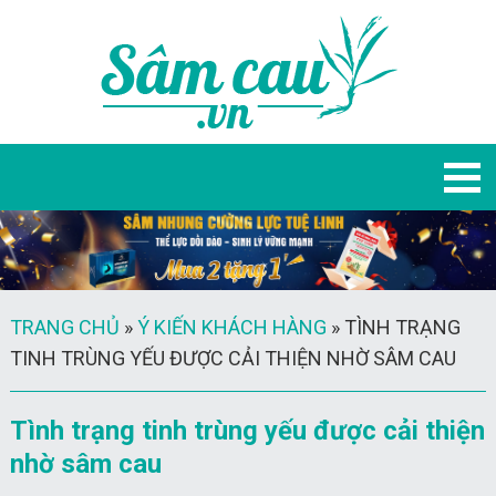
TRANG CHỦ
»
Ý KIẾN KHÁCH HÀNG
»
TÌNH TRẠNG
TINH TRÙNG YẾU ĐƯỢC CẢI THIỆN NHỜ SÂM CAU
Tình trạng tinh trùng yếu được cải thiện
nhờ sâm cau