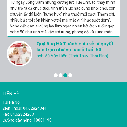
Từ ngày uống Sâm nhung cường lực Tuệ Linh, tôi thấy mình
như trẻ ra cả chục tuổi, tinh thần lúc nào cũng phơi phới, còn
chuyện ấy thì luôn “hừng hực” như thuở mới cưới. Thậm chí,
nhiều bữa tôi còn khiến vợ trẻ mê mệt vì hì hục suốt đêm”.
Nghe đến đây, ai cũng lấy làm ngạc nhiên bởi ở độ tuổi ngấp
nghé 50 như anh mà vẫn trẻ trung, phong độ và sung mãn
như thế thì đúng là có 1 không 2.
Quý ông Hà Thành chia sẻ bí quyết
lâm trận như vũ bão ở tuổi 60
anh Vũ Văn Hiển (Thái Thuy, Thái Bình)
LIÊN HỆ
Tại Hà Nội
Điện Thoại: 04.62824344
Fax: 04.62824263
Đường dây nóng: 18001190.