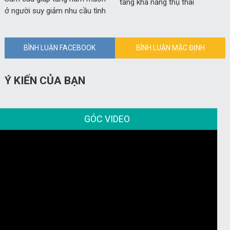
tăng khả năng thụ thai
ở người suy giảm nhu cầu tình
dục
BÌNH LUẬN FACEBOOK
BÌNH LUẬN MẶC ĐỊNH
Ý KIẾN CỦA BẠN
GÓC VIDEO