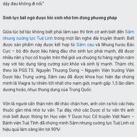
dậy đau không đi nổi.”
Sinh lực bất ngờ được hồi sinh nhờ tìm đúng phương pháp
Giữa lúc bế tắc không biết phải làm sao thì tình cờ anh biết đến
Sâm
nhung cường lực Tuệ Linh
trong một lần nghe đài truyền thanh. Biết
được sản phẩm này được kết hợp từ
Sâm cau
và Nhung hươu Bắc
Cực – bộ đôi dược liệu hàng đầu cho sinh lực phái mạnh, đã được
nhiều nền y học cổ truyền trên thế giới ưa chuộng từ hàng nghìn năm
nay với tác dụng tăng cường sức khỏe và sinh lý mạnh. Thậm chí,
theo lời PGS.TS. Nguyễn Thượng Dong – Nguyên Viện trưởng Viện
Dược liệu Trung ương, Sâm cau đã được khoa học hiện đại chứng
minh là Viagra tự nhiên tốt nhất cho nam giới, mạnh gấp 1,5 lần dâm
dương hoắc, nhục thung dung của Trung Quốc.
Vốn là người cẩn thận nên để chắc chắn hơn, anh còn ra hỏi các hiệu
thuốc gần nhà nhờ tư vấn. Tại đây, nhờ các Dược sĩ tư vấn thì anh
mới biết được thông tin Học viện Y Dược học Cổ truyền Việt Nam –
Bệnh viện Tuệ Tĩnh đã chứng minh Sâm nhung cường lực Tuệ Linh có
hiệu quả lâm sàng lên tới 90%!