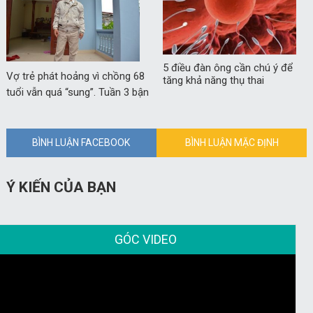
5 điều đàn ông cần chú ý để
Vợ trẻ phát hoảng vì chồng 68
tăng khả năng thụ thai
tuổi vẫn quá “sung”. Tuần 3 bận
“chiều” vợ lên mây
BÌNH LUẬN FACEBOOK
BÌNH LUẬN MẶC ĐỊNH
Ý KIẾN CỦA BẠN
GÓC VIDEO