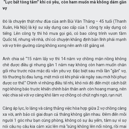
“Lực bất tòng tâm” khi có yêu, còn ham muốn mà không dám gần
vợ
Đó là chuyện thật như đùa của anh Bùi Văn Thắng – 45 tuổi (Thanh
Xuân, Hà Nội) là kỹ sư xây dựng cao cấp của 1 công ty xây dựng có
tiếng. Lên công ty thì hô mưa gọi gió, có bao công trình vươn tầm
Quốc tế, nhưng về nhà, chỉ có chuyện khẳng định bản lĩnh phái mạnh
với vợ trên giường cũng không xong nên anh rất giằng xé.
Anh chia sẻ “15 năm lấy vợ thì 14 năm vợ chồng mặn nồng không
chê được điều gì nhưng gần 1 năm nay không còn ham muốn chăn
gối như trước nữa mặc dù vẫn yêu vợ. Đặc biệt sau mỗi lần “gần” vợ,
tôi thường bị đau lưng, mệt mỏi có khi phải vài ngày sau mới hồi phục
được cơ thể.” Chình vì những điều tế nhị, khó nói đó đến một cách bất
ngờ không báo trước khiến chính bản thân anh còn hoang mang, nên
việc chia sẻ với vợ càng khó làm vợ chồng có chút nghi ngờ, rạn nứt.
Càng áp lực, lo lắng và căng thẳng việc hòa hợp giữa 2 vợ chồng càng
xa vời, anh bảo có giai đoạn cả tháng không gần nhau. Đêm đến mỗi
người 1 góc như bạn cùng phòng, không có sự âu yếm, tâm sự vì sợ
nói câu nọ câu kia cảm xúc lên mà “súng không lên nổi nòng, rồi mai