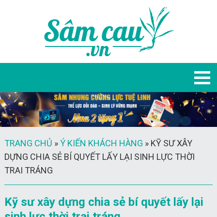
TRANG CHỦ
»
Ý KIẾN KHÁCH HÀNG
»
KỸ SƯ XÂY
DỰNG CHIA SẺ BÍ QUYẾT LẤY LẠI SINH LỰC THỜI
TRAI TRÁNG
Kỹ sư xây dựng chia sẻ bí quyết lấy lại
sinh lực thời trai tráng