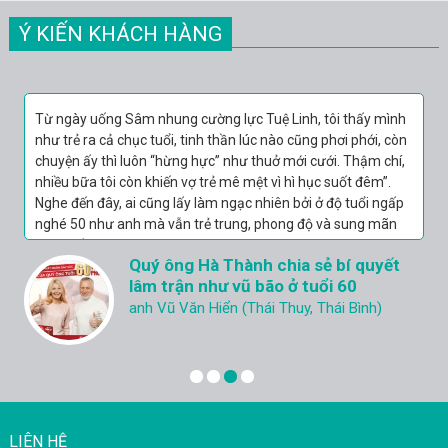
Ý KIẾN KHÁCH HÀNG
Từ ngày uống Sâm nhung cường lực Tuệ Linh, tôi thấy mình
như trẻ ra cả chục tuổi, tinh thần lúc nào cũng phơi phới, còn
chuyện ấy thì luôn “hừng hực” như thuở mới cưới. Thậm chí,
nhiều bữa tôi còn khiến vợ trẻ mê mệt vì hì hục suốt đêm”.
Nghe đến đây, ai cũng lấy làm ngạc nhiên bởi ở độ tuổi ngấp
nghé 50 như anh mà vẫn trẻ trung, phong độ và sung mãn
như thế thì đúng là có 1 không 2.
Quý ông Hà Thành chia sẻ bí quyết
lâm trận như vũ bão ở tuổi 60
anh Vũ Văn Hiển (Thái Thuy, Thái Bình)
LIÊN HỆ