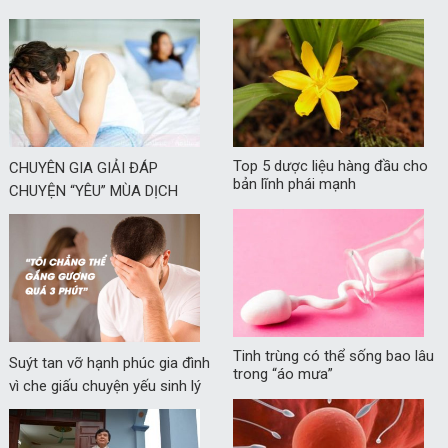
Top 5 dược liệu hàng đầu cho
CHUYÊN GIA GIẢI ĐÁP
bản lĩnh phái mạnh
CHUYỆN “YÊU” MÙA DỊCH
Tinh trùng có thể sống bao lâu
Suýt tan vỡ hạnh phúc gia đình
trong “áo mưa”
vì che giấu chuyện yếu sinh lý