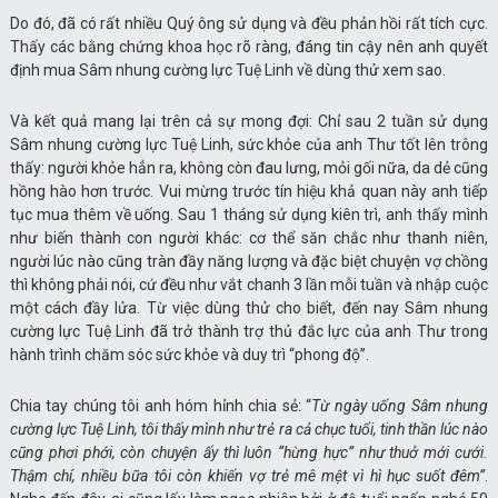
Do đó, đã có rất nhiều Quý ông sử dụng và đều phản hồi rất tích cực.
Thấy các bằng chứng khoa học rõ ràng, đáng tin cậy nên anh quyết
định mua Sâm nhung cường lực Tuệ Linh về dùng thử xem sao.
Và kết quả mang lại trên cả sự mong đợi: Chỉ sau 2 tuần sử dụng
Sâm nhung cường lực Tuệ Linh, sức khỏe của anh Thư tốt lên trông
thấy: người khỏe hẳn ra, không còn đau lưng, mỏi gối nữa, da dẻ cũng
hồng hào hơn trước. Vui mừng trước tín hiệu khả quan này anh tiếp
tục mua thêm về uống. Sau 1 tháng sử dụng kiên trì, anh thấy mình
như biến thành con người khác: cơ thể săn chắc như thanh niên,
người lúc nào cũng tràn đầy năng lượng và đặc biệt chuyện vợ chồng
thì không phải nói, cứ đều như vắt chanh 3 lần mỗi tuần và nhập cuộc
một cách đầy lửa. Từ việc dùng thử cho biết, đến nay Sâm nhung
cường lực Tuệ Linh đã trở thành trợ thủ đắc lực của anh Thư trong
hành trình chăm sóc sức khỏe và duy trì “phong độ”.
Chia tay chúng tôi anh hóm hỉnh chia sẻ: “
Từ ngày uống Sâm nhung
cường lực Tuệ Linh, tôi thấy mình như trẻ ra cả chục tuổi, tinh thần lúc nào
cũng phơi phới, còn chuyện ấy thì luôn “hừng hực” như thuở mới cưới.
Thậm chí, nhiều bữa tôi còn khiến vợ trẻ mê mệt vì hì hục suốt đêm”
.