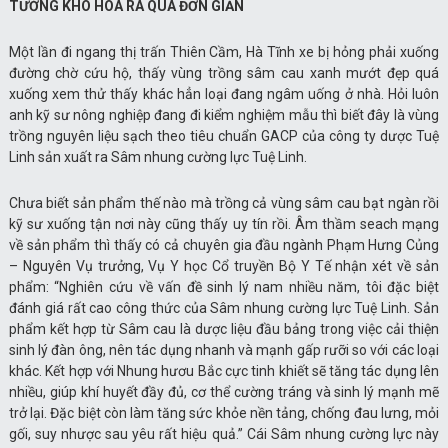
TƯỞNG KHÓ HÓA RA QUÁ ĐƠN GIẢN
Một lần đi ngang thị trấn Thiên Cầm, Hà Tĩnh xe bị hỏng phải xuống
đường chờ cứu hộ, thấy vùng trồng sâm cau xanh mướt đẹp quá
xuống xem thử thấy khác hẳn loại đang ngâm uống ở nhà. Hỏi luôn
anh kỹ sư nông nghiệp đang đi kiểm nghiệm mẫu thì biết đây là vùng
trồng nguyên liệu sạch theo tiêu chuẩn GACP của công ty dược Tuệ
Linh sản xuất ra Sâm nhung cường lực Tuệ Linh.
Chưa biết sản phẩm thế nào mà trồng cả vùng sâm cau bạt ngàn rồi
kỹ sư xuống tận nơi này cũng thấy uy tín rồi. Âm thầm seach mạng
về sản phẩm thì thấy có cả chuyên gia đầu ngành Phạm Hưng Củng
– Nguyên Vụ trưởng, Vụ Y học Cổ truyền Bộ Y Tế nhận xét về sản
phẩm: “Nghiên cứu về vấn đề sinh lý nam nhiều năm, tôi đặc biệt
đánh giá rất cao công thức của Sâm nhung cường lực Tuệ Linh. Sản
phẩm kết hợp từ Sâm cau là dược liệu đầu bảng trong việc cải thiện
sinh lý đàn ông, nên tác dụng nhanh và mạnh gấp rưỡi so với các loại
khác. Kết hợp với Nhung hươu Bắc cực tinh khiết sẽ tăng tác dụng lên
nhiều, giúp khí huyết đầy đủ, cơ thể cường tráng và sinh lý mạnh mẽ
trở lại. Đặc biệt còn làm tăng sức khỏe nền tảng, chống đau lưng, mỏi
gối, suy nhược sau yêu rất hiệu quả.” Cái Sâm nhung cường lực này