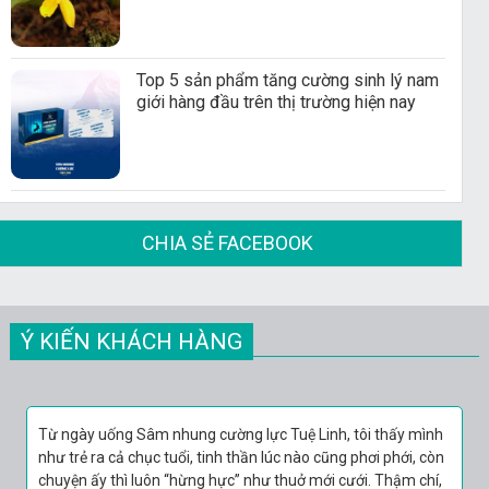
Top 5 sản phẩm tăng cường sinh lý nam
giới hàng đầu trên thị trường hiện nay
CHIA SẺ FACEBOOK
Ý KIẾN KHÁCH HÀNG
Đâu hơn 10 ngày thay đổi thì 2 vợ chồng thử lại. Nói là thử
mà “làm thật” hơn cả năm vừa rồi gộp lại. Lên đỉnh 3 lần,
sung sướng nhất là phát cuối 2 vợ chồng lại cùng nhau…