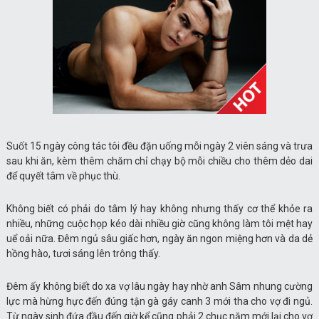
Suốt 15 ngày công tác tôi đều đặn uống mỗi ngày 2 viên sáng và trưa
sau khi ăn, kèm thêm chăm chỉ chạy bộ mỗi chiều cho thêm dẻo dai
để quyết tâm về phục thù.
Không biết có phải do tâm lý hay không nhưng thấy cơ thể khỏe ra
nhiều, những cuộc họp kéo dài nhiều giờ cũng không làm tôi mệt hay
uể oải nữa. Đêm ngủ sâu giấc hơn, ngày ăn ngon miệng hơn và da dẻ
hồng hào, tươi sáng lên trông thấy.
Đêm ấy không biết do xa vợ lâu ngày hay nhờ anh Sâm nhung cường
lực mà hừng hực đến đúng tận gà gáy canh 3 mới tha cho vợ đi ngủ.
Từ ngày sinh đứa đầu đến giờ kể cũng phải 2 chục năm mới lại cho vợ