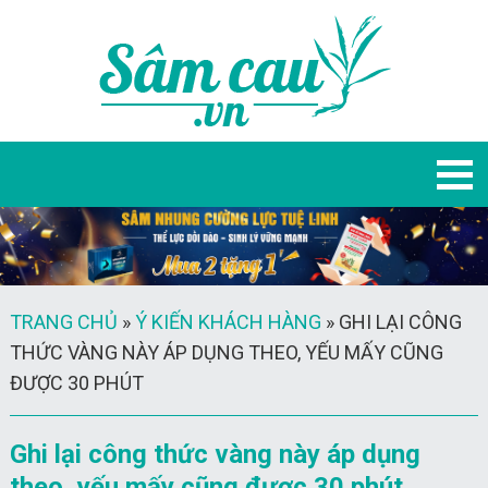
TRANG CHỦ
»
Ý KIẾN KHÁCH HÀNG
»
GHI LẠI CÔNG
THỨC VÀNG NÀY ÁP DỤNG THEO, YẾU MẤY CŨNG
ĐƯỢC 30 PHÚT
Ghi lại công thức vàng này áp dụng
theo, yếu mấy cũng được 30 phút