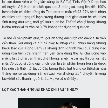
lại còn được kiểm chứng lâm sàng tại BV Tuệ Tĩnh, Viện Y Dược học
cổ truyền Việt Nam cho kết quả sau 3 tháng sử dụng lên đến 100%
bệnh nhân cải thiện nồng độ Testosteron máu và 93-97% bệnh nhân
cải thiện tình trạng rối loạn cương dương, thời gian quan hệ, cải thiện
tình trạng đau lưng, mỏi gối sau quan hệ. Thế thì còn gì bằng, không
lẽ như mình lại rơi vào có 3-7% không tác dụng thì quá đen.
Tò mò về sản phẩm quá, tôi gọi lên tổng đài được các dược sĩ tư vấn
cẩn thận, liều dùng và gửi cả giấy tờ nhập khẩu chính hãng Nhung
hươu Bắc cực, Hồng Sâm và khẳng định lộ trình hiệu quả cùng việc
uống vừa tiện vừa nhanh nên yên tâm dùng thử. Gì chứ uống vào
miệng là cứ phải cẩn thận, chứ không ra viện vì cái này thì còn gì mặt
mũi. Cô dược sĩ cũng giải thích luôn là sản phẩm hoàn toàn từ dược
liệu nên cải thiện từ từ, bù đắp lượng thiếu hụt trong cơ thể phải nửa
tháng mới có tác dụng. Yên chí xách vali đi công tác 1 chuyến, hi vọng
lúc về lột xác thành người khác. Mụ vợ cứ chờ đấy…
LỘT XÁC THÀNH NGƯỜI KHÁC CHỈ SAU 15 NGÀY