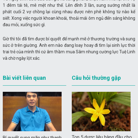
1 đêm tái tê, mê mệt như thế. Lên đỉnh 3 lần, sung sướng nhất là
phát cuối 2 vợ chồng lại cùng nhau được nên phê không từ nào kể
siết. Xong việc người khoan khoái, thoải mái ôm ngủ đến sáng không
đau mỏi, xuống sức gì.
Giờ thì tôi đã tìm được bí quyết để mạnh mẽ ở thương trường và sung
sức ở trên giường. Anh em nào đang loay hoay đi tìm lại sinh lực thời
trai trẻ của mình thì cứ âm thầm mua Sâm nhung cường lực Tuệ Linh
và chờ ngày lột xác.
Bài viết liên quan
Câu hỏi thường gặp
Top 5 dược liệu hàng đầu cho
Bí quyết sung mãn như thanh