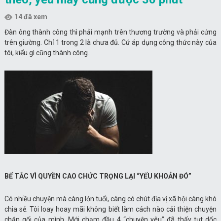
14 đã xem
Đàn ông thành công thì phải mạnh trên thương trường và phải cứng
trên giường. Chỉ 1 trong 2 là chưa đủ. Cứ áp dụng công thức này của
tôi, kiểu gì cũng thành công.
BẾ TẮC VÌ QUYỀN CAO CHỨC TRỌNG LẠI “YẾU KHOẢN ĐÓ”
Có nhiều chuyện mà càng lớn tuổi, càng có chút địa vị xã hội càng khó
chia sẻ. Tôi loay hoay mãi không biết làm cách nào cải thiện chuyện
chăn gối của mình. Mới chạm đầu 4 “chuyện yêu” đã thấy tụt dốc