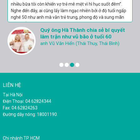
Xong việc người khoan khoái, thoải mái ôm ngủ đến sáng
thắm thiết như hồi còn son.
Ân hận vì không biết chồng yếu, lại cứ
nghĩ ngoại tình
Chị N.N.K (Cẩm Phả - Quảng Ninh)
LIÊN HỆ
Tại Hà Nội
Điện Thoại: 04.62824344
Fax: 04.62824263
Đường dây nóng: 18001190.
Chi nhánh TP. HCM