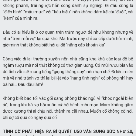
không phanh, trái ngược hẳn công danh sự nghiệp. Đi đâu cũng là
“điển hình” “mẫu mực” với “tiêu biểu” nên không dám kể cái “đuối”, cái
“kém” của mình ra.
Đâu có ai hiểu là ở cơ quan trên trăm người dễ như không nhưng về
nhà “trên mỗi vợ” lại quá khó. Mà trước nay chỉ có cấp dưới hỏi mình,
giờ minh thật không biết hỏi ai để “nâng cấp khoản kia”.
Công việc đi lại thường xuyên nên nhà cũng kha khá các loại đồ bổ
ngâm rượu mà nói thật không có thời gian uống. Có mùi rượu bia vào
dù tỉnh vẫn sẽ mang tiếng “giọng thằng say” nên hạn chế. Đi liên miên
mà về nhà tránh vợ thì lại bị liệt vào “hạng tình nghi” có phòng nhì hay
bà hai… Đau đầu lắm!
Không biết bao tối vác gối sang phòng khác ngủ vì “khóc ngoài biên
ải”, trong khi bà vợ hồi xuân cứ hớ hênh mời mọc. Móm không gặm
được xương thì ai chịu nổi, thành ra cãi nhau. Muốn cố không cố nổi,
chỉ sợ cố quá có ngày quá cố.
TÌNH CỜ PHÁT HIỆN RA BÍ QUYẾT U50 VẪN SUNG SỨC NHƯ 20,