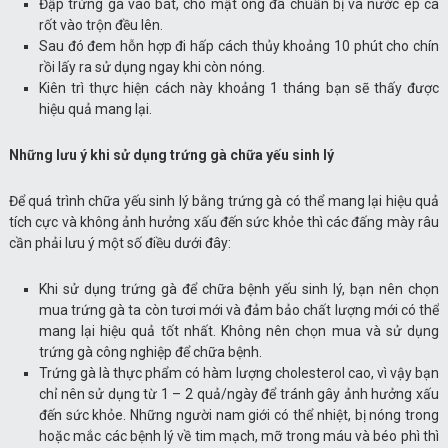
Đập trứng gà vào bát, cho mật ong đã chuẩn bị và nước ép cà
rốt vào trộn đều lên.
Sau đó đem hỗn hợp đi hấp cách thủy khoảng 10 phút cho chín
rồi lấy ra sử dụng ngay khi còn nóng.
Kiên trì thực hiện cách này khoảng 1 tháng bạn sẽ thấy được
hiệu quả mang lại.
Những lưu ý khi sử dụng trứng gà chữa yếu sinh lý
Để quá trình chữa yếu sinh lý bằng trứng gà có thể mang lại hiệu quả
tích cực và không ảnh hưởng xấu đến sức khỏe thì các đấng mày râu
cần phải lưu ý một số điều dưới đây:
Khi sử dụng trứng gà để chữa bệnh yếu sinh lý, bạn nên chọn
mua trứng gà ta còn tươi mới và đảm bảo chất lượng mới có thể
mang lại hiệu quả tốt nhất. Không nên chọn mua và sử dụng
trứng gà công nghiệp để chữa bệnh.
Trứng gà là thực phẩm có hàm lượng cholesterol cao, vì vậy bạn
chỉ nên sử dụng từ 1 – 2 quả/ngày để tránh gây ảnh hưởng xấu
đến sức khỏe. Những người nam giới có thể nhiệt, bị nóng trong
hoặc mắc các bệnh lý về tim mạch, mỡ trong máu và béo phì thì