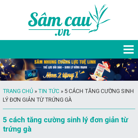
TRANG CHỦ
»
TIN TỨC
»
5 CÁCH TĂNG CƯỜNG SINH
LÝ ĐƠN GIẢN TỪ TRỨNG GÀ
5 cách tăng cường sinh lý đơn giản từ
trứng gà