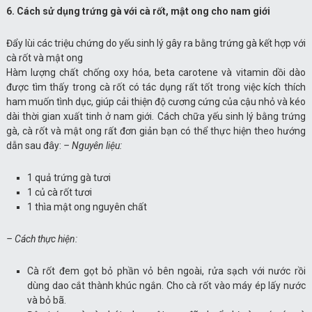
6. Cách sử dụng trứng gà với cà rốt, mật ong cho nam giới
Đẩy lùi các triệu chứng do yếu sinh lý gây ra bằng trứng gà kết hợp với
cà rốt và mật ong
Hàm lượng chất chống oxy hóa, beta carotene và vitamin dồi dào
được tìm thấy trong cà rốt có tác dụng rất tốt trong việc kích thích
ham muốn tình dục, giúp cải thiện độ cương cứng của cậu nhỏ và kéo
dài thời gian xuất tinh ở nam giới. Cách chữa yếu sinh lý bằng trứng
gà, cà rốt và mật ong rất đơn giản bạn có thể thực hiện theo hướng
dẫn sau đây:
– Nguyên liệu:
1 quả trứng gà tươi
1 củ cà rốt tươi
1 thìa mật ong nguyên chất
– Cách thực hiện:
Cà rốt đem gọt bỏ phần vỏ bên ngoài, rửa sạch với nước rồi
dùng dao cắt thành khúc ngắn. Cho cà rốt vào máy ép lấy nước
và bỏ bã.