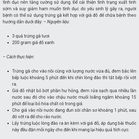
tình dục nên tăng cường sử dụng. Để cải thiện tình trạng xuất tinh
sớm và suy giảm ham muốn tình dục do yếu sinh lý gây ra, người
bệnh có thể sử dụng trứng gà kết hợp với giá đỗ để chữa bệnh theo
hướng dẫn dưới đây:
– Nguyên liệu:
3 quả trứng gà tươi
200 gram giá đỗ xanh
– Cách thực hiện:
Trứng gà cho vào nồi cùng với lượng nước vừa đủ, đem bắc lên
bếp luộc khoảng 5 phút đến khi chín lòng đào thì tắt bếp rồi vớt
ra.
Giá đỗ nhặt bỏ bớt phần hư hỏng, đem rửa sạch qua nhiều lần
nước sau đó cho vào chậu nước muối loãng ngâm khoảng 15
phút để loại bỏ hóa chất có trong giá.
Cho giá vào nồi nước đang đun sôi chần sơ khoảng 1 phút, sau
đó vớt ra để cho ráo nước.
Lấy trứng luộc lòng đào ra ăn kèm với giá đỗ, áp dụng bài thuốc
này đều đặn mỗi ngày cho đến khi mang lại hiệu quả tích cực.