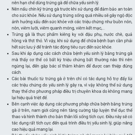
nên hạn chế dùng trứng gà để chữa yếu sinh lý.
Nên nấu chín kỹ trứng gà trước khi sử dụng để đảm bảo an toàn
cho sức khỏe. Nếu sử dụng trứng sống quá nhiều sẽ gây ngộ độc
ảnh hưởng xấu đến sức khỏe với các triệu chứng như buồn nôn,
nôn, viêm lưỡi, viêm quanh móng, viêm kết mạc,…
Trứng gà là thực phẩm kiêng kỵ với đậu phụ, nước chè, quả
hồng và thịt thỏ. Vì vậy, khi sử dụng để chữa bệnh bạn cần phải
hết sức lưu ý để tránh tác động tiêu cực đến sức khỏe.
Sau khi áp dụng các cách chữa bệnh yếu sinh lý bằng trứng gà
mà thấy cơ thể có bất kỳ triệu chứng bất thường nào thì nên
ngừng lại, đến gặp bác sĩ thăm khám để được can thiệp đúng
cách.
Các bài thuốc từ trứng gà ở trên chỉ có tác dụng hỗ trợ đẩy lùi
các triệu chứng do yếu sinh lý gây ra, vì vậy không thể sử dụng
thay thế cho phương pháp điều trị chuyên khoa do không mang
lại hiệu quả triệt để.
Bên cạnh việc áp dụng các phương pháp chữa bệnh bằng trứng
gà ở trên, nam giới cũng nên tăng cường tập luyện thể dục thể
thao và hình thành cho bản thân lối sống tích cực. Điều này sẽ có
tác dụng rất tích cực đến quá trình điều trị yếu sinh lý, giúp nâng
cao hiệu quả mang lại.