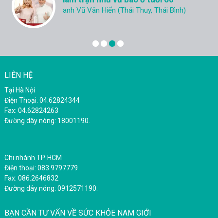
Chị N.N.K (Cẩm Phả - Quảng Ninh)
LIÊN HỆ
Tại Hà Nội
Điện Thoại: 04.62824344
Fax: 04.62824263
Đường dây nóng: 18001190.
Chi nhánh TP. HCM
Điện thoại: 083.9797779
Fax: 086.2646832
Đường dây nóng: 0912571190.
BẠN CẦN TƯ VẤN VỀ SỨC KHỎE NAM GIỚI