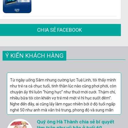
CHIA SẺ FACEBOOK
Ý KIẾN KHÁCH HÀNG
Đâu hơn 10 ngày thay đổi thì 2 vợ chồng thử lại. Nói là thử
mà “làm thật” hơn cả năm vừa rồi gộp lại. Lên đỉnh 3 lần,
sung sướng nhất là phát cuối 2 vợ chồng lại cùng nhau…
Xong việc người khoan khoái, thoải mái ôm ngủ đến sáng
thắm thiết như hồi còn son.
Ân hận vì không biết chồng yếu, lại cứ
nghĩ ngoại tình