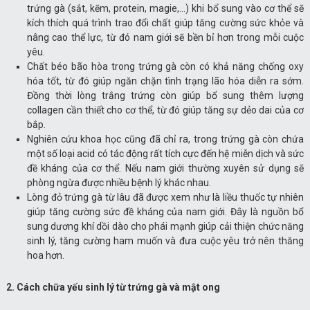
trứng gà (sắt, kẽm, protein, magie,…) khi bổ sung vào cơ thể sẽ
kích thích quá trình trao đổi chất giúp tăng cường sức khỏe và
nâng cao thể lực, từ đó nam giới sẽ bền bỉ hơn trong mỗi cuộc
yêu.
Chất béo bão hòa trong trứng gà còn có khả năng chống oxy
hóa tốt, từ đó giúp ngăn chặn tình trạng lão hóa diễn ra sớm.
Đồng thời lòng trắng trứng còn giúp bổ sung thêm lượng
collagen cần thiết cho cơ thể, từ đó giúp tăng sự dẻo dai của cơ
bắp.
Nghiên cứu khoa học cũng đã chỉ ra, trong trứng gà còn chứa
một số loại acid có tác động rất tích cực đến hệ miễn dịch và sức
đề kháng của cơ thể. Nếu nam giới thường xuyên sử dụng sẽ
phòng ngừa được nhiều bệnh lý khác nhau.
Lòng đỏ trứng gà từ lâu đã được xem như là liều thuốc tự nhiên
giúp tăng cường sức đề kháng của nam giới. Đây là nguồn bổ
sung dương khí dồi dào cho phái mạnh giúp cải thiện chức năng
sinh lý, tăng cường ham muốn và đưa cuộc yêu trở nên thăng
hoa hơn.
2. Cách chữa yếu sinh lý từ trứng gà và mật ong