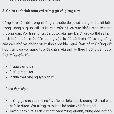
3. Chữa xuất tinh sớm với trứng gà và gừng tươi
Gừng tươi là một trong những vị thuốc được sử dụng khá phổ biến
trong Đông y giúp cải thiện các vấn đề về sức khỏe sinh lý nam
thường gặp. Với tính nóng của dược liệu này, khi đi vào cơ thể sẽ kích
thích tuần hoàn máu đến dương vật, từ đó cải thiện độ cương cứng
của cậu nhỏ và chống xuất tinh sớm hiệu quả. Bạn có thể dùng kết
hợp trứng gà với gừng tươi để chữa yếu sinh lý theo hướng dẫn dưới
đây:
– Nguyên liệu:
1 quả trứng gà
1 củ gừng tươi
2 thìa mật ong nguyên chất
– Cách thực hiện:
Trứng gà cho vào nồi nước, bắc lên bếp luộc khoảng 10 phút cho
chín là được. Vớt trứng ra rồi bóc bỏ phần vỏ bên ngoài.
Gừng đem rửa sạch đất cát bám xung quanh, dùng dao gọt bỏ