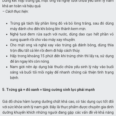
Dùng kết hợp trứng gà, mật ong và nghệ tươi chữa yếu sinh lý nam
khá an toàn và hiệu quả
– Cách thực hiện:
Trứng gà tách lấy phần lòng đỏ và bỏ lòng trắng, sau đó dùng
máy đánh cho đến khi bông lên thành kem mịn.
Nghệ tươi đem rửa sạch với nước, dùng dao cạo hết phần vỏ
xung quanh rồi cho vào máy xay nhuyễn.
Cho mật ong và nghệ xay vào trứng gà đánh bông, dùng thìa
trộn đều tất cả lên rồi đem đi hấp cách thủy.
Hấp trong khoảng 15 phút đến khi trứng chín thì lấy ra, sử dụng
để ăn ngay khi còn nóng.
Nam giới nên áp dụng bài thuốc chữa yếu sinh lý này vào buổi
sáng và buổi tối mỗi ngày để nhanh chóng cải thiện tình trạng
bệnh.
5. Trứng gà + đỗ xanh = tăng cường sinh lực phái mạnh
Giá đỗ chứa hàm lượng dưỡng chất khá cao, có tác dụng cực tốt đối
với sức khỏe sinh lý nam giới. Đây là thực phẩm được chuyên gia dinh
dưỡng khuyến khích những người đang gặp các vấn đề về khả năng