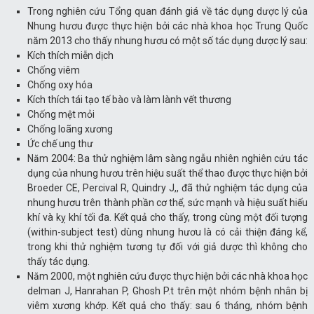
Trong nghiên cứu Tổng quan đánh giá về tác dụng dược lý của
Nhung hươu được thực hiện bởi các nhà khoa học Trung Quốc
năm 2013 cho thấy nhung hươu có một số tác dụng dược lý sau:
Kích thích miễn dịch
Chống viêm
Chống oxy hóa
Kích thích tái tạo tế bào và làm lành vết thương
Chống mệt mỏi
Chống loãng xương
Ức chế ung thư
Năm 2004: Ba thử nghiệm lâm sàng ngẫu nhiên nghiên cứu tác
dụng của nhung hươu trên hiệu suất thể thao được thực hiện bởi
Broeder CE, Percival R, Quindry J,, đã thử nghiệm tác dụng của
nhung hươu trên thành phần cơ thể, sức mạnh và hiệu suất hiếu
khí và kỵ khí tối đa. Kết quả cho thấy, trong cùng một đối tượng
(within-subject test) dùng nhung hươu là có cải thiện đáng kể,
trong khi thử nghiệm tương tự đối với giả dược thì không cho
thấy tác dụng.
Năm 2000, một nghiên cứu được thực hiện bởi các nhà khoa học
delman J, Hanrahan P, Ghosh P.t trên một nhóm bệnh nhân bị
viêm xương khớp. Kết quả cho thấy: sau 6 tháng, nhóm bệnh