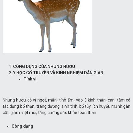
CÔNG DỤNG CỦA NHUNG HƯƠU
Y HỌC CỔ TRUYỀN VÀ KINH NGHIỆM DÂN GIAN
Tính vị
Nhung hươu có vị ngọt, mặn, tính ấm, vào 3 kinh thận, can, tâm có
tác dụng bổ thận, tráng dương, sinh tinh, bổ tủy, ích huyết, mạnh gân
cốt, giảm mệt mỏi, tăng cường sức khỏe toàn thân
Công dụng