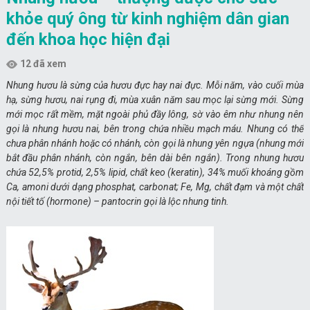
khỏe quý ông từ kinh nghiệm dân gian
đến khoa học hiện đại
12 đã xem
Nhung hươu là sừng của hươu đực hay nai đực. Mỗi năm, vào cuối mùa
hạ, sừng hươu, nai rụng đi, mùa xuân năm sau mọc lại sừng mới. Sừng
mới mọc rất mềm, mặt ngoài phủ đầy lông, sờ vào êm như nhung nên
gọi là nhung hươu nai, bên trong chứa nhiều mạch máu. Nhung có thể
chưa phân nhánh hoặc có nhánh, còn gọi là nhung yên ngựa (nhung mới
bắt đầu phân nhánh, còn ngắn, bên dài bên ngắn). Trong nhung hươu
chứa 52,5% protid, 2,5% lipid, chất keo (keratin), 34% muối khoáng gồm
Ca, amoni dưới dạng phosphat, carbonat; Fe, Mg, chất đạm và một chất
nội tiết tố (hormone) – pantocrin gọi là lộc nhung tinh.