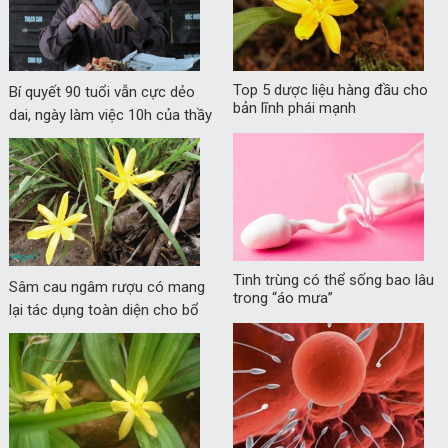
Top 5 dược liệu hàng đầu cho
Bí quyết 90 tuổi vẫn cực dẻo
bản lĩnh phái mạnh
dai, ngày làm việc 10h của thầy
thuốc Tuyền
Tinh trùng có thể sống bao lâu
Sâm cau ngâm rượu có mang
trong “áo mưa”
lại tác dụng toàn diện cho bổ
thận tráng dương?