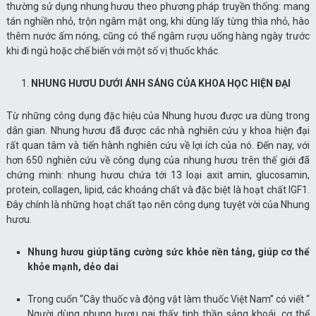
thường sử dụng nhung hươu theo phương pháp truyền thống: mang
tán nghiền nhỏ, trộn ngâm mật ong, khi dùng lấy từng thìa nhỏ, hào
thêm nước ấm nóng, cũng có thể ngâm rượu uống hàng ngày trước
khi đi ngủ hoặc chế biến với một số vị thuốc khác.
NHUNG HƯƠU DƯỚI ÁNH SÁNG CỦA KHOA HỌC HIỆN ĐẠI
Từ những công dụng đặc hiệu của Nhung hươu được ưa dùng trong
dân gian. Nhung hươu đã được các nhà nghiên cứu y khoa hiện đại
rất quan tâm và tiến hành nghiên cứu về lợi ích của nó. Đến nay, với
hơn 650 nghiên cứu về công dụng của nhung hươu trên thế giới đã
chứng minh: nhung hươu chứa tới 13 loại axit amin, glucosamin,
protein, collagen, lipid, các khoáng chất và đặc biệt là hoạt chất IGF1.
Đây chính là những hoạt chất tạo nên công dụng tuyệt vời của Nhung
hươu.
Nhung hươu giúp tăng cường sức khỏe nền tảng, giúp cơ thể
khỏe mạnh, dẻo dai
Trong cuốn “Cây thuốc và động vật làm thuốc Việt Nam” có viết “
Người dùng nhung hươu nai thấy tinh thần sảng khoái, cơ thể