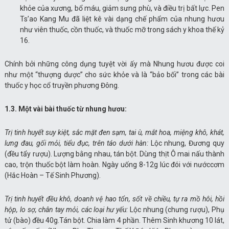
khỏe của xương, bổ máu, giảm sưng phù, và điều trị bất lực. Pen
Ts’ao Kang Mu đã liệt kê vài dạng chế phẩm của nhung hươu
như viên thuốc, cồn thuốc, và thuốc mỡ trong sách y khoa thế kỷ
16.
Chính bởi những công dụng tuyệt vời ấy mà Nhung hươu được coi
như một “thượng dược” cho sức khỏe và là “bảo bối” trong các bài
thuốc y học cổ truyền phương Đông.
1.3. Một vài bài thuốc từ nhung hươu:
Trị tinh huyết suy kiệt, sắc mặt đen sạm, tai ù, mắt hoa, miệng khô, khát,
lưng đau, gối mỏi, tiểu đục, trên táo dưới hàn:
Lộc nhung, Đương quy
(đều tẩy rượu). Lượng bằng nhau, tán bột. Dùng thịt Ô mai nấu thành
cao, trộn thuốc bột làm hoàn. Ngày uống 8-12g lúc đói với nướccơm
(Hắc Hoàn – Tế Sinh Phương).
Trị tinh huyết đều khô, doanh vệ hao tổn, sốt về chiều, tự ra mồ hôi, hồi
hộp, lo sợ, chân tay mỏi, các loại hư yếu:
Lộc nhung (chưng rượu), Phụ
tử (bào) đều 40g.Tán bột. Chia làm 4 phần. Thêm Sinh khương 10 lát,