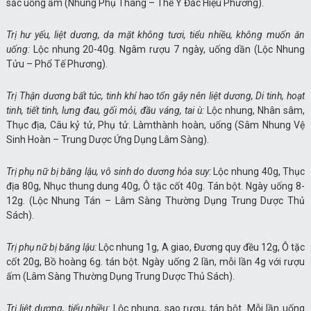
sắc uống ấm (Nhung Phụ Thang – Thế Y Đắc Hiệu Phương).
Trị hư yếu, liệt dương, da mặt không tươi, tiểu nhiều, không muốn ăn
uống:
Lộc nhung 20-40g. Ngâm rượu 7 ngày, uống dần (Lộc Nhung
Tửu – Phổ Tế Phương).
Trị Thận dương bất túc, tinh khí hao tổn gây nên liệt dương, Di tinh, hoạt
tinh, tiết tinh, lưng đau, gối mỏi, đầu váng, tai ù:
Lộc nhung, Nhân sâm,
Thục địa, Câu kỷ tử, Phụ tử. Làmthành hoàn, uống (Sâm Nhung Vệ
Sinh Hoàn – Trung Dược Ứng Dụng Lâm Sàng).
Trị phụ nữ bị băng lậu, vô sinh do dương hỏa suy:
Lộc nhung 40g, Thục
địa 80g, Nhục thung dung 40g, Ô tặc cốt 40g. Tán bột. Ngày uống 8-
12g. (Lộc Nhung Tán – Lâm Sàng Thường Dụng Trung Dược Thủ
Sách).
Trị phụ nữ bị băng lậu:
Lộc nhung 1g, A giao, Đương quy đều 12g, Ô tặc
cốt 20g, Bồ hoàng 6g. tán bột. Ngày uống 2 lần, mỗi lần 4g với rượu
ấm (Lâm Sàng Thường Dụng Trung Dược Thủ Sách).
Trị liệt dương, tiểu nhiều:
Lộc nhung, sao rượu, tán bột. Mỗi lần uống