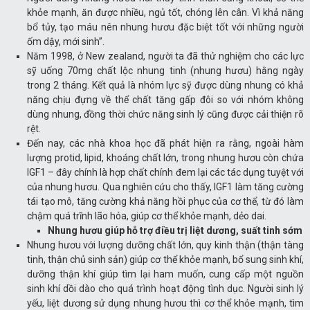
khỏe mạnh, ăn được nhiều, ngủ tốt, chóng lên cân. Vì khả năng
bổ tủy, tạo máu nên nhung hươu đặc biệt tốt với những người
ốm dậy, mới sinh”.
Năm 1998, ở New zealand, người ta đã thử nghiệm cho các lực
sỹ uống 70mg chất lộc nhung tinh (nhung hươu) hằng ngày
trong 2 tháng. Kết quả là nhóm lực sỹ được dùng nhung có khả
năng chịu đựng về thể chất tăng gấp đôi so với nhóm không
dùng nhung, đồng thời chức năng sinh lý cũng được cải thiện rõ
rệt.
Đến nay, các nhà khoa học đã phát hiện ra rằng, ngoài hàm
lượng protid, lipid, khoáng chất lớn, trong nhung hươu còn chứa
IGF1 – đây chính là hợp chất chính đem lại các tác dụng tuyệt với
của nhung hươu. Qua nghiên cứu cho thấy, IGF1 làm tăng cường
tái tạo mô, tăng cường khả năng hồi phục của cơ thể, từ đó làm
chậm quá trĩnh lão hóa, giúp cơ thể khỏe mạnh, dẻo dai.
Nhung hươu giúp hỗ trợ điều trị liệt dương, suất tinh sớm
Nhung hươu với lượng dưỡng chất lớn, quy kinh thận (thận tàng
tinh, thận chủ sinh sản) giúp cơ thể khỏe mạnh, bổ sung sinh khí,
dưỡng thận khí giúp tìm lại ham muốn, cung cấp một nguồn
sinh khí dồi dào cho quá trình hoạt động tình dục. Người sinh lý
yếu, liệt dương sử dụng nhung hươu thì cơ thể khỏe mạnh, tìm