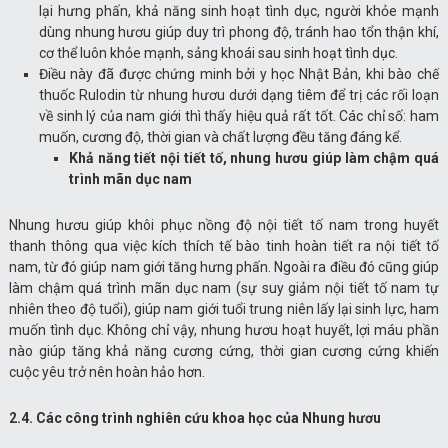
lại hưng phấn, khả năng sinh hoạt tình dục, người khỏe mạnh
dùng nhung hươu giúp duy trì phong độ, tránh hao tổn thận khí,
cơ thể luôn khỏe mạnh, sảng khoái sau sinh hoạt tình dục.
Điều này đã được chứng minh bởi y học Nhật Bản, khi bào chế
thuốc Rulodin từ nhung hươu dưới dạng tiêm để trị các rối loạn
về sinh lý của nam giới thì thấy hiệu quả rất tốt. Các chỉ số: ham
muốn, cương độ, thời gian và chất lượng đều tăng đáng kể.
Khả năng tiết nội tiết tố, nhung hươu giúp làm chậm quá
trình mãn dục nam
Nhung hươu giúp khôi phục nồng độ nội tiết tố nam trong huyết
thanh thông qua việc kích thích tế bào tinh hoàn tiết ra nội tiết tố
nam, từ đó giúp nam giới tăng hưng phấn. Ngoài ra điều đó cũng giúp
làm chậm quá trình mãn dục nam (sự suy giảm nội tiết tố nam tự
nhiên theo độ tuổi), giúp nam giới tuổi trung niên lấy lại sinh lực, ham
muốn tình dục. Không chỉ vậy, nhung hươu hoạt huyết, lợi máu phần
nào giúp tăng khả năng cương cứng, thời gian cương cứng khiến
cuộc yêu trở nên hoàn hảo hơn.
2.4. Các công trình nghiên cứu khoa học của Nhung hươu