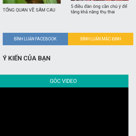
5 điều đàn ông cần chú ý để
TỔNG QUAN VỀ SÂM CAU
tăng khả năng thụ thai
BÌNH LUẬN FACEBOOK
BÌNH LUẬN MẶC ĐỊNH
Ý KIẾN CỦA BẠN
GÓC VIDEO