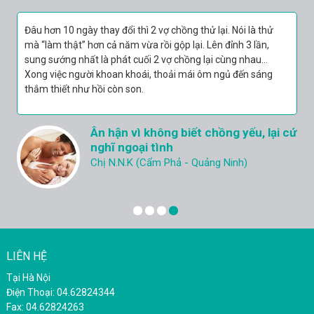
Chỉ sau 2 tuần sử dụng Sâm nhung cường lực Tuệ Linh, sức
khỏe của anh Hiển tốt lên trông thấy: người khỏe hẳn ra,
không còn đau lưng, mỏi gối nữa, da dẻ cũng hồng hào hơn
trước. Vui mừng trước tín hiệu khả quan này anh tiếp tục
mua thêm về uống. Sau 1 tháng sử dụng kiên trì, anh thấy
mình như biến thành con người khác: cơ thể săn chắc như
thanh niên, người lúc nào cũng tràn đầy năng lượng và đặc
Quý ông Hà Thành chia sẻ bí quyết
biệt chuyện vợ chồng thì không phải nói, cứ đều như vắt
lâm trận như vũ báo ở tuổi 50
chanh 3 lần mỗi tuần và nhập cuộc một cách đầy lửa.
anh Vũ Văn Hiển (50 tuổi) - Hoàng Mai, HN
LIÊN HỆ
Tại Hà Nội
Điện Thoại: 04.62824344
Fax: 04.62824263