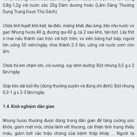
0,8g-1,2g với nước sắc 20g Dâm dương hoắc (Lâm Sàng Thường
Dụng Trung Dược Thủ Sách).
Chữa tinh huyết khô kiệt, tai điếc, miệng khát, đau lưng, tiểu như nước vo
gạo
: Nhung hươu 40 g, đương qui 40 g, cả 2 sao khô, tán bột. Lấy thịt
ô mai nấu thành cao trộn với bột trên, vo viên bằng hạt bắp, người
lớn uống 50 viên/ngày, chia thành 2-3 lần, uống với nước cơm còn
ấm.
Chữa trẻ em chậm lớn, còi xương, suy dinh dưỡng
: Bột nhung 0,5 g x 2
lần/ngày.
Giúp kéo dài tuổi thọ
(dùng thường xuyên và đúng chỉ định): Bột nhung
0,3-1 g x 2-3 lần/ngày.
1.4. Kinh nghiệm dân gian
Nhung hươu thường được dùng trong dân gian để tăng cường sức
khỏe, giảm mệt mỏi, chữa lành vết thương, cải thiện tình trạng thiếu
máu, giảm bớt các triệu chứng của bệnh thấp khớp …. Người ta