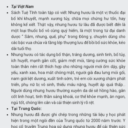
Tại Việt Nam
Sách Tuệ Tĩnh toàn tập có viết: Nhung hươu là một vị thuốc đại
bổ khí khuyết, mạnh xương tủy, chữa mọi chứng hư tổn, hay
không kể xiết. Thật vậy, nhung hươu từ lâu đã được biết đến là
một loại thuốc bổ vô cùng quý hiếm, là một trong tứ đại danh
dược “ Sâm, nhung, quế, phụ” trong Đông y, chuyên dùng cho
các bậc vua chúa và tầng lớp thượng lưu để bồi bổ sức khỏe, kéo
dài tuổi thọ.
Nhung hươu có tác dụng bổ thận, tráng dương, sinh tinh, bổ tủy,
ích huyết, mạnh gân cốt, giảm mệt mỏi, tăng cường sức khỏe
toàn thân nên rất thích hợp cho những người mới ốm dậy, gầy
yếu, xanh xao, hoa mắt chóng mặt, người già đau lưng mỏi gối,
nam giới liệt dương, xuất tinh sớm, trẻ em còi xương chậm phát
triển, phụ nữ bị vô sinh, thiếu máu nặng, huyết áp quá thấp…
Người dùng nhung hươu thường xuyên da dẻ sẽ hồng hào, gân
cốt linh hoạt, tinh thần sảng khoái, cơ thể khỏe mạnh, ăn ngon,
ngủ tốt, chóng lên cân và cải thiện sinh lý rõ rệt.
Tại Trung Quốc:
Nhung hươu đã được ghi chép trong những tài liệu y học phát
hiện trong một ngôi đền của Trung quốc từ 2000 năm trước. Y
học cổ truyền Trung hoa sử dụng nhung hươu để cải thiện sức