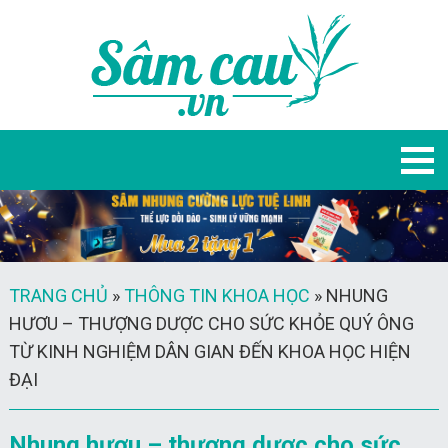
TRANG CHỦ
»
THÔNG TIN KHOA HỌC
»
NHUNG
HƯƠU – THƯỢNG DƯỢC CHO SỨC KHỎE QUÝ ÔNG
TỪ KINH NGHIỆM DÂN GIAN ĐẾN KHOA HỌC HIỆN
ĐẠI
Nhung hươu – thượng dược cho sức